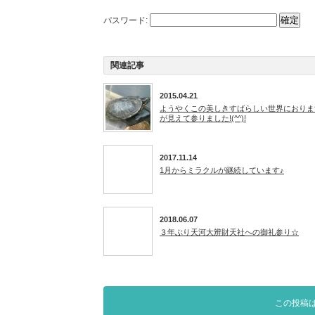
パスワード:
関連記事
2015.04.21
ようやくこの美しきすばらしい世界におりま
が見えて参りました!(^^)!
2017.11.14
1月からミラクルが継続しています♪
2018.06.07
３年ぶり天河大辨財天社への御礼参り☆
この投稿