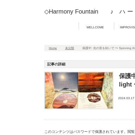
◇Harmony Fountain ♪ ハ 
WELLCOME
IMPROVIS
Home
未分類
保護中: 光の音を紡いで 〜 Spinning the s
記事の詳細
保護中:
light
2024.03.17
このコンテンツはパスワードで保護されています。閲覧