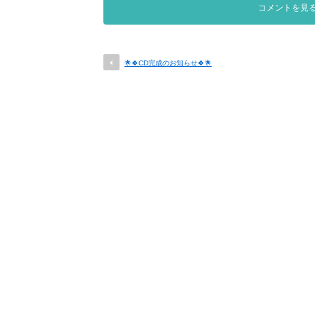
コメントを見
🌟🍀CD完成のお知らせ🍀🌟