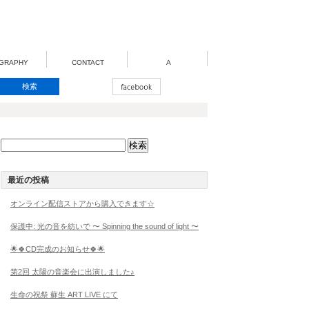
GRAPHY
CONTACT
A
検
索:
最近の投稿
オンライン配信ストアから購入できます☆
保護中: 光の音を紡いで 〜 Spinning the sound of light 〜
🌟🍀CD完成のお知らせ🍀🌟
第2回 太陽の音楽会に出演しました♪
生命の祝祭 蘇生 ART LIVE にて